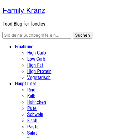
Family Kranz
Food Blog for foodies
Ernährung
High Carb
Low Carb
High Fat
High Protein
Vegetarisch
Hauptzutat
Rind
Kalb
Hähnchen
Pute
Schwein
Fisch
Pasta
Salat