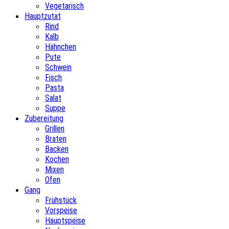
Vegetarisch
Hauptzutat
Rind
Kalb
Hähnchen
Pute
Schwein
Fisch
Pasta
Salat
Suppe
Zubereitung
Grillen
Braten
Backen
Kochen
Mixen
Ofen
Gang
Frühstück
Vorspeise
Hauptspeise