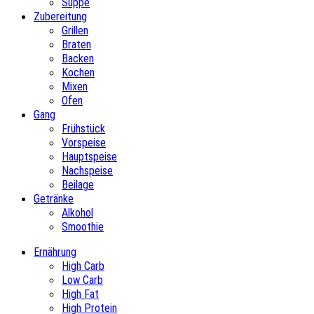
Suppe
Zubereitung
Grillen
Braten
Backen
Kochen
Mixen
Ofen
Gang
Frühstück
Vorspeise
Hauptspeise
Nachspeise
Beilage
Getränke
Alkohol
Smoothie
Ernährung
High Carb
Low Carb
High Fat
High Protein